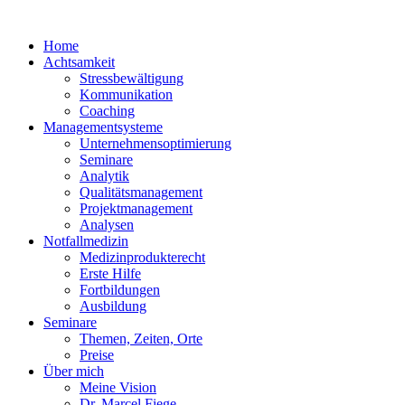
Home
Achtsamkeit
Stressbewältigung
Kommunikation
Coaching
Managementsysteme
Unternehmensoptimierung
Seminare
Analytik
Qualitätsmanagement
Projektmanagement
Analysen
Notfallmedizin
Medizinprodukterecht
Erste Hilfe
Fortbildungen
Ausbildung
Seminare
Themen, Zeiten, Orte
Preise
Über mich
Meine Vision
Dr. Marcel Fiege